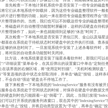
首先检查一下本地计算机系统中是否安装了一些专业的磁盘整
以将它们从本地系统中卸载掉，因为这些专业磁盘整理软件一般
盘碎片进行整理的功能，如此一来在那些专业磁盘整理程序会“强
碎片整理操作的。当然，我们也可以不卸载这些专业的磁盘整理
中，将磁盘碎片自动整理功能暂时屏蔽掉，这样的话硬盘在待机状
碎片整理操作了，如此一来也就能得到足够的“休息”时间了。
其次检查一下本地系统是否安装了类似江民、金山以及瑞星这
件都喜欢在系统处于待机状态时对硬盘中的文件执行扫描、查杀
到足够的休息时间了。一旦发现系统中安装了上述杀毒软件时，
面，将对应的自动查杀功能暂时关闭掉。
比方说，本地系统要是安装了瑞星杀毒软件时，那我们可以在
置”/“详细设置”菜单命令，在其后弹出的设置窗口中单击“定制任
面;在该界面的右侧区域，将“使用定时扫描”、“关机时检测软盘”
毒”等复选项的选中状态全部取消掉，并单击“确定”按钮，这样
时，不会自动“强迫”硬盘去不停地工作了。
接下来检查一下本地系统的“IndexingService”服务有没
该服务会在系统处于空闲状态的时候，对保存在硬盘中的数据文
时的硬盘到时也只能跟着一起“倒霉”了。因此，当我们发现“Indexin
我们可以打开系统的服务列表窗口，双击其中的“IndexingServi
中单击“停止”按钮，并将启动类型设置为“手动”，再单击“确定”