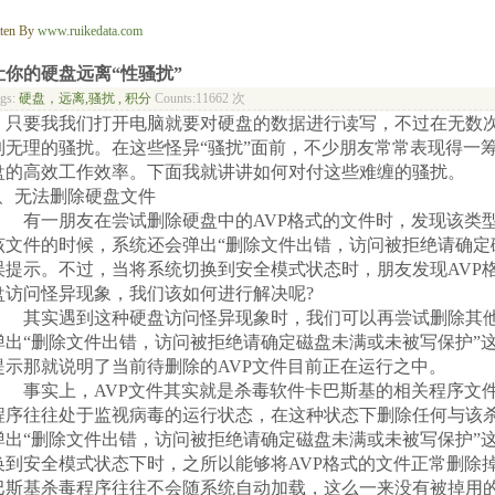
tten By
www.ruikedata.com
让你的硬盘远离“性骚扰”
ags:
硬盘，远离,骚扰 , 积分
Counts:11662 次
只要我我们打开电脑就要对硬盘的数据进行读写，不过在无数次
到无理的骚扰。在这些怪异“骚扰”面前，不少朋友常常表现得一
盘的高效工作效率。下面我就讲讲如何对付这些难缠的骚扰。
1、无法删除硬盘文件
有一朋友在尝试删除硬盘中的AVP格式的文件时，发现该类型
该文件的时候，系统还会弹出“删除文件出错，访问被拒绝请确定
误提示。不过，当将系统切换到安全模式状态时，朋友发现AVP
盘访问怪异现象，我们该如何进行解决呢?
其实遇到这种硬盘访问怪异现象时，我们可以再尝试删除其他
弹出“删除文件出错，访问被拒绝请确定磁盘未满或未被写保护”
提示那就说明了当前待删除的AVP文件目前正在运行之中。
事实上，AVP文件其实就是杀毒软件卡巴斯基的相关程序文件
程序往往处于监视病毒的运行状态，在这种状态下删除任何与该
弹出“删除文件出错，访问被拒绝请确定磁盘未满或未被写保护”
换到安全模式状态下时，之所以能够将AVP格式的文件正常删除
巴斯基杀毒程序往往不会随系统自动加载，这么一来没有被掉用的