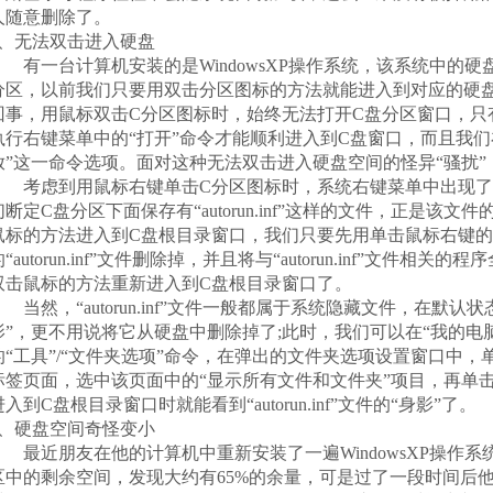
人随意删除了。
2、无法双击进入硬盘
有一台计算机安装的是WindowsXP操作系统，该系统中的硬
分区，以前我们只要用双击分区图标的方法就能进入到对应的硬
回事，用鼠标双击C分区图标时，始终无法打开C盘分区窗口，只
执行右键菜单中的“打开”命令才能顺利进入到C盘窗口，而且我们
放”这一命令选项。面对这种无法双击进入硬盘空间的怪异“骚扰”
考虑到用鼠标右键单击C分区图标时，系统右键菜单中出现了“
们断定C盘分区下面保存有“autorun.inf”这样的文件，正是该
鼠标的方法进入到C盘根目录窗口，我们只要先用单击鼠标右键
的“autorun.inf”文件删除掉，并且将与“autorun.inf”文件
双击鼠标的方法重新进入到C盘根目录窗口了。
当然，“autorun.inf”文件一般都属于系统隐藏文件，在默认
影”，更不用说将它从硬盘中删除掉了;此时，我们可以在“我的电
的“工具”/“文件夹选项”命令，在弹出的文件夹选项设置窗口中，
标签页面，选中该页面中的“显示所有文件和文件夹”项目，再单击
进入到C盘根目录窗口时就能看到“autorun.inf”文件的“身影”了。
3、硬盘空间奇怪变小
最近朋友在他的计算机中重新安装了一遍WindowsXP操作系
区中的剩余空间，发现大约有65%的余量，可是过了一段时间后