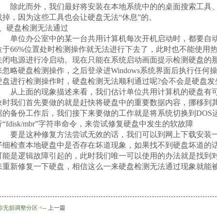
除此而外，我们最好将安装在本地系统中的的桌面搜索工具、
载掉，因为这些工具也会让硬盘无法“休息”的。
5、硬盘检测无法通过
单位办公室中的某一台共用计算机每次开机启动时，都要自动
位于66%位置处时检测操作就无法进行下去了，此时也不能使用
关闭电源进行冷启动。现在只能在系统启动画面提示检测硬盘的
来忽略硬盘检测操作，之后登录进Windows系统界面后执行任
硬盘进行检测操作时，硬盘检测无法顺利通过呢?会不会是硬盘发
从上面的现象描述来看，我们估计单位共用计算机的硬盘有可
象时我们首先要做的就是赶快将硬盘中的重要数据内容，挪移到
据的备份工作后，我们接下来要做的工作就是将系统切换到DOS
行“fdisk/mbr”字符串命令，来尝试修复硬盘中发生的软故障
要是这种修复方法尝试无效的话，我们可以到网上下载安装一
仔细检查本地硬盘中是否存在坏道现象，如果找不到硬盘坏道的
可能是逻辑故障引起的，此时我们唯一可以使用的办法就是找到
来重新修复一下硬盘，相信这么一来硬盘检测无法通过现象就能
你无损调整分区
<--
上一篇