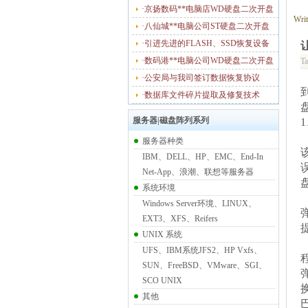
·京扬数码**电脑店WD硬盘二次开盘
Wri
·八仙城**电脑公司ST硬盘二次开盘
·引进先进的FLASH、SSD恢复设备
·数码港**电脑公司WD硬盘二次开盘
T
·公安局与我司签订数据恢复协议
·数据库文件碎片提取及修复技术
服务器|磁盘阵列系列
服务器种类
IBM、DELL、HP、EMC、End-In
Net-App、浪潮、联想等服务器
系统环境
Windows Server环境、LINUX、
EXT3、XFS、Reifers
UNIX 系统
UFS、IBM系统JFS2、HP Vxfs、
SUN、FreeBSD、VMware、SGI、
SCO UNIX
其他