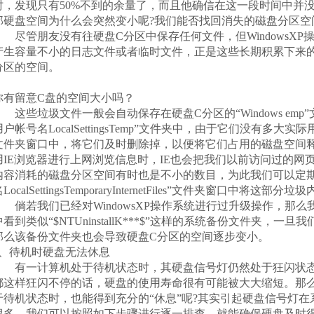
时，发现只有50%不到的余量了，而且他确信在这一段时间中并
那硬盘空间为什么会突然变小呢?我们能否找回消失的磁盘分区空
尽管朋友没有往硬盘C分区中保存任何文件，但WindowsXP
产生容量不小的日志文件或者临时文件，正是这些长期积累下来的
分区的空间。
你有留意C盘的空间大小吗？
这些垃圾文件一般会自动保存在硬盘C分区的“Windows emp”文件夹中和“
用户帐号名LocalSettingsTemp”文件夹中，由于它们没有多
文件夹窗口中，将它们及时删除掉，以便将它们占用的磁盘空间
用IE浏览器进行上网浏览信息时，IE也会把我们以前访问过的网
内容消耗的磁盘分区空间有时也是不小的数目，为此我们可以定期到“Docum
LocalSettingsTemporaryInternetFiles”文件夹窗口中将这部
倘若我们已经对WindowsXP操作系统进行过升级操作，那么我们
中看到类似“$NTUninstallK***$”这样的系统备份文件夹，
那么该备份文件夹也会导致硬盘C分区的空间逐步变小。
4、待机时硬盘无法休息
有一计算机处于待机状态时，其硬盘信号灯仍然处于狂闪状态
都这样狂闪不停的话，硬盘的使用寿命很有可能被大大缩短。那
于待机状态时，也能得到充分的“休息”呢?其实引起硬盘信号灯
很多，我们可以按照如下步骤进行逐一排查，就能确保硬盘及时得